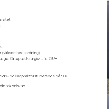
rsitet
t
DU
r (virksomhedsordning)
elæge, Ortopædkirurgisk afd. OUH
dicin- og kiropraktorstuderende på SDU
icinsk selskab