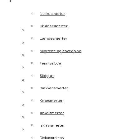
Behandlinger
Nakkesmerter
Skuldersmerter
Nakkesmerter
Lændesmerter
Skuldersmerter
Migræne og hovedpine
Lændesmerter
Tennisalbue
Migræne og hovedpine
Slidgigt
Tennisalbue
Bækkensmerter
Slidgigt
Knæsmerter
Bækkensmerter
Ankelsmerter
Knæsmerter
Iskias smerter
Ankelsmerter
Diskusprolaps