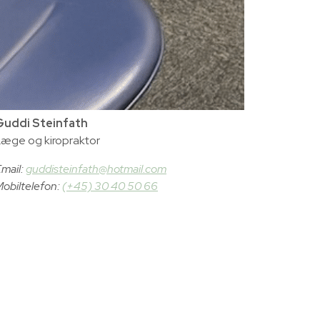
Guddi Steinfath
æge og kiropraktor
mail:
guddisteinfath@hotmail.com
obiltelefon:
(+45) 30 40 50 66