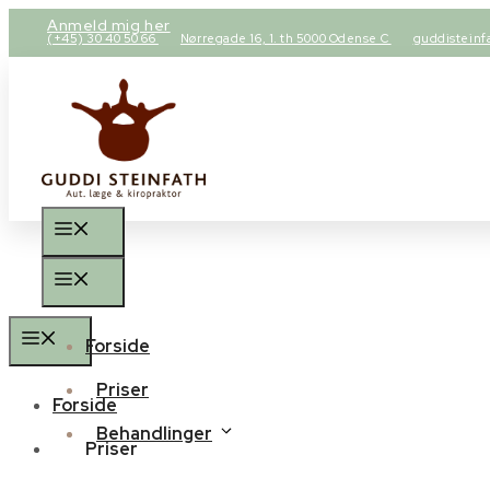
Hop
Anmeld mig her
(+45) 30 40 50 66
Nørregade 16, 1. th 5000 Odense C
guddisteinf
til
indhold
Menu
Menu
Menu
Forside
Priser
Forside
Behandlinger
Priser