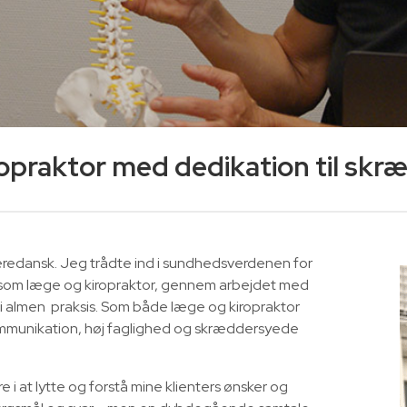
opraktor med dedikation til skr
 pæredansk. Jeg trådte ind i sundhedsverdenen for
de som læge og kiropraktor, gennem arbejdet med
 almen praksis. Som både læge og kiropraktor
 kommunikation, høj faglighed og skræddersyede
i at lytte og forstå mine klienters ønsker og