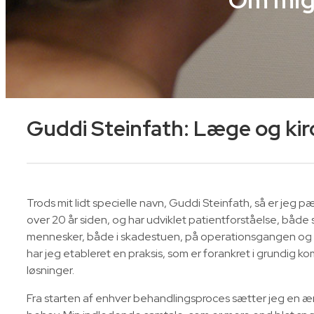
Guddi Steinfath: Læge og kir
Trods mit lidt specielle navn, Guddi Steinfath, så er jeg
over 20 år siden, og har udviklet patientforståelse, bå
mennesker, både i skadestuen, på operationsgangen og i
har jeg etableret en praksis, som er forankret i grundig
løsninger.
Fra starten af enhver behandlingsproces sætter jeg en ære 