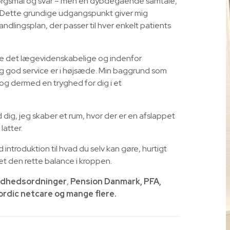
pørgsmål og svar – men en dybdegående samtale,
ion. Dette grundige udgangspunkt giver mig
dlingsplan, der passer til hver enkelt patients
åde det lægevidenskabelige og indenfor
 og god service er i højsæde. Min baggrund som
, og dermed en tryghed for dig i et
d dig, jeg skaber et rum, hvor der er en afslappet
latter.
introduktion til hvad du selv kan gøre, hurtigt
et den rette balance i kroppen.
dhedsordninger
,
Pension Danmark, PFA,
ordic netcare og mange flere.