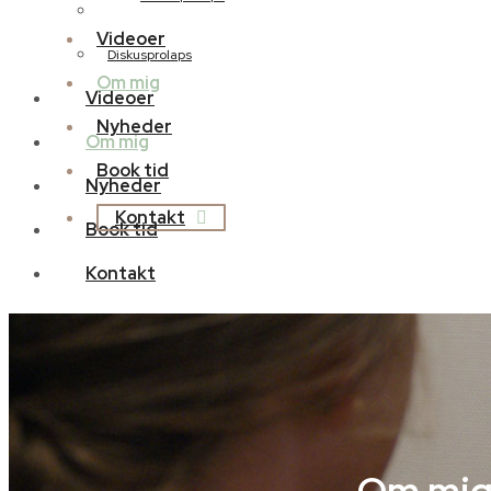
Iskias smerter
Videoer
Diskusprolaps
Om mig
Videoer
Nyheder
Om mig
Book tid
Nyheder
Kontakt
Book tid
Kontakt
Om mi