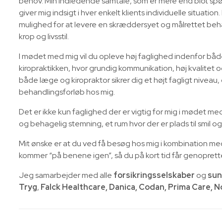
behov. Min indledende samtale, som er mere end blot s
giver mig indsigt i hver enkelt klients individuelle situat
mulighed for at levere en skræddersyet og målrettet behan
krop og livsstil.
I mødet med mig vil du opleve høj faglighed indenfor b
kiropraktikken, hvor grundig kommunikation, høj kvalitet
både læge og kiropraktor sikrer dig et højt fagligt niveau
behandlingsforløb hos mig.
Det er ikke kun faglighed der er vigtig for mig i mødet me
og behagelig stemning, et rum hvor der er plads til smil og 
Mit ønske er at du ved få besøg hos mig i kombination med 
kommer “på benene igen”, så du på kort tid får genoprett
Jeg samarbejder med alle
forsikringsselskaber
og
sun
Tryg
,
Falck Healthcare, Danica, Codan, Prima Care, N